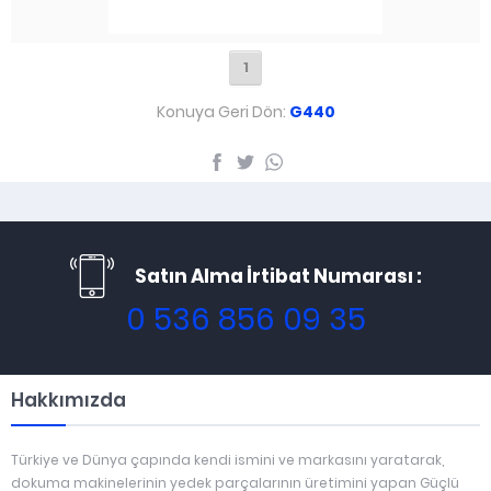
1
Konuya Geri Dön:
G440
Satın Alma İrtibat Numarası :
0 536 856 09 35
Hakkımızda
Türkiye ve Dünya çapında kendi ismini ve markasını yaratarak,
dokuma makinelerinin yedek parçalarının üretimini yapan Güçlü