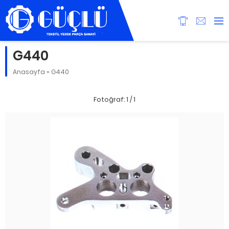
G440
Anasayfa
»
G440
Fotoğraf: 1 / 1