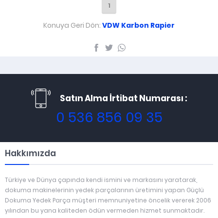
1
Konuya Geri Dön:
VDW Karbon Rapier
Satın Alma İrtibat Numarası :
0 536 856 09 35
Hakkımızda
Türkiye ve Dünya çapında kendi ismini ve markasını yaratarak,
dokuma makinelerinin yedek parçalarının üretimini yapan Güçlü
Dokuma Yedek Parça müşteri memnuniyetine öncelik vererek 2006
yılından bu yana kaliteden ödün vermeden hizmet sunmaktadır.