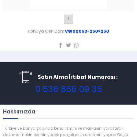
1
Konuya Geri Dön:
VW00053-250×250
Satın Alma İrtibat Numarası :
0 536 856 09 35
Hakkımızda
Türkiye ve Dünya çapında kendi ismini ve markasını yaratarak,
dokuma makinelerinin yedek parçalarının üretimini yapan Güçlü