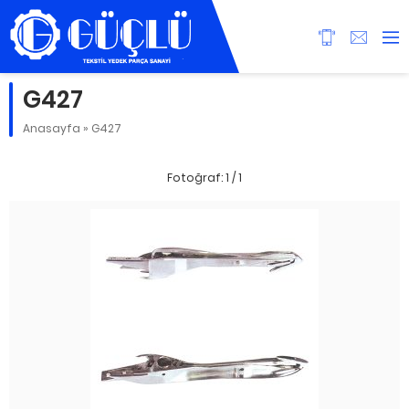
G427
Anasayfa
»
G427
Fotoğraf: 1 / 1