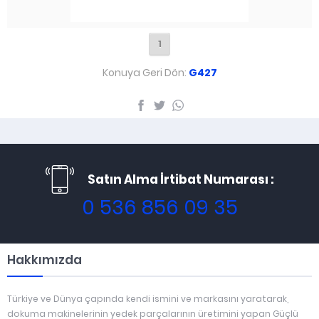
1
Konuya Geri Dön:
G427
Satın Alma İrtibat Numarası :
0 536 856 09 35
Hakkımızda
Türkiye ve Dünya çapında kendi ismini ve markasını yaratarak,
dokuma makinelerinin yedek parçalarının üretimini yapan Güçlü