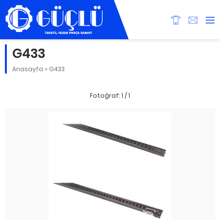
G433
Anasayfa
»
G433
Fotoğraf: 1 / 1