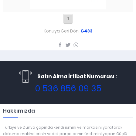
1
Konuya Geri Dön:
G433
Satın Alma İrtibat Numarası :
0 536 856 09 35
Hakkımızda
Türkiye ve Dünya çapında kendi ismini ve markasını yaratarak,
dokuma makinelerinin yedek parçalarının üretimini yapan Güçlü