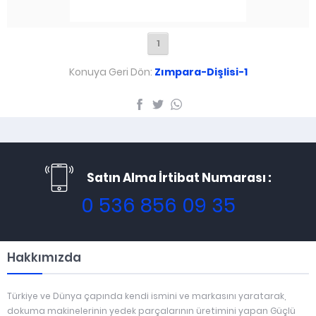
1
Konuya Geri Dön:
Zımpara-Dişlisi-1
Satın Alma İrtibat Numarası :
0 536 856 09 35
Hakkımızda
Türkiye ve Dünya çapında kendi ismini ve markasını yaratarak,
dokuma makinelerinin yedek parçalarının üretimini yapan Güçlü