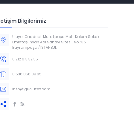
letişim Bilgilerimiz
Uluyol Caddesi . Muratpaşa Mah. Kalem Sokak.
Emintaş İhsan Atlı Sanayi Sitesi . No : 35
Bayrampaşa / İSTANBUL
0 212 613 32 35
0 536 856 09 35
info@guclutex.com