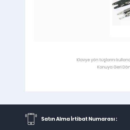
Klavye yön tuşlarını kullan
Konuya Geri Dö
Satın Alma İrtibat Numarası :