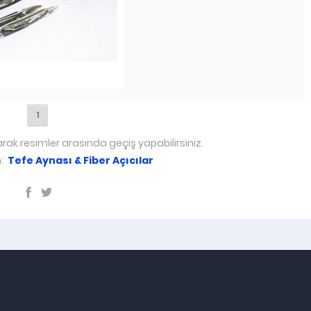
1
arak resimler arasında geçiş yapabilirsiniz.
n:
Tefe Aynası & Fiber Açıcılar