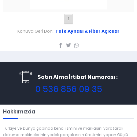
1
Konuya Geri Dön:
Tefe Aynası & Fiber Açıcılar
Satın Alma İrtibat Numarası :
0 536 856 09 35
Hakkımızda
Türkiye ve Dünya çapında kendi ismini ve markasını yaratarak,
dokuma makinelerinin yedek parçalarının üretimini yapan Güçlü